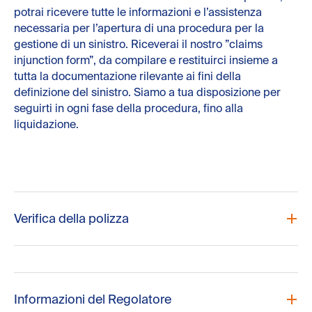
potrai ricevere tutte le informazioni e l’assistenza
necessaria per l’apertura di una procedura per la
gestione di un sinistro. Riceverai il nostro ”claims
injunction form”, da compilare e restituirci insieme a
tutta la documentazione rilevante ai fini della
definizione del sinistro. Siamo a tua disposizione per
seguirti in ogni fase della procedura, fino alla
liquidazione.
Verifica della polizza
Le polizze di Nordic Guarantee sono coperte da
un’infrastruttura blockchain per proteggere i clienti dal
rischio di frodi. Qui di seguito puoi trovare tutti i modi per
Informazioni del Regolatore
verificare le nostre polizze: